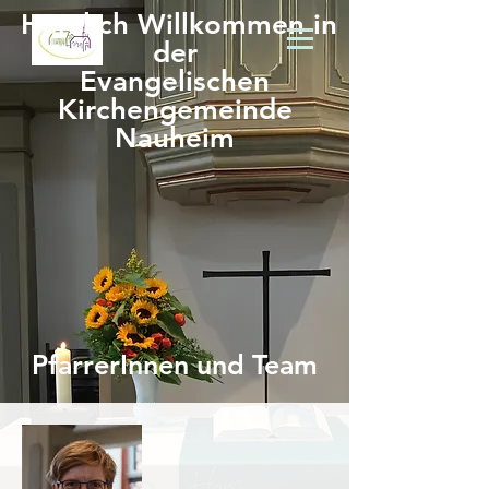
Herzlich Willkommen in
der
Evangelischen
Kirchengemeinde
Nauheim
PfarrerInnen und Team